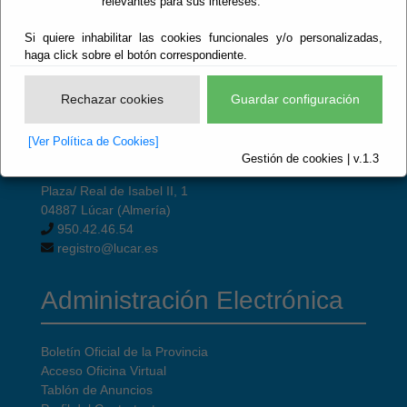
relevantes para sus intereses.
Si quiere inhabilitar las cookies funcionales y/o personalizadas,
haga click sobre el botón correspondiente.
Rechazar cookies
Guardar configuración
[Ver Política de Cookies]
© Ayuntamiento de Lúcar
Gestión de cookies | v.1.3
CIF: P-0406100-H
Plaza/ Real de Isabel II, 1
04887 Lúcar (Almería)
950.42.46.54
registro@lucar.es
Administración Electrónica
Boletín Oficial de la Provincia
Acceso Oficina Virtual
Tablón de Anuncios