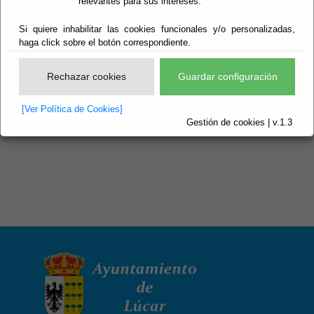
relevantes para sus intereses.
Exposiciones y Ferias
Si quiere inhabilitar las cookies funcionales y/o personalizadas,
Exteriores
haga click sobre el botón correspondiente.
Imágenes
Rechazar cookies
Guardar configuración
Naturaleza
[Ver Política de Cookies]
Parques y Jardines
Gestión de cookies | v.1.3