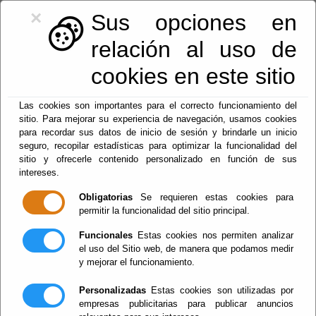
×
Sus opciones en
relación al uso de
cookies en este sitio
950.42.46.54
|
registro@lucar.es
Las cookies son importantes para el correcto funcionamiento del
sitio. Para mejorar su experiencia de navegación, usamos cookies
para recordar sus datos de inicio de sesión y brindarle un inicio
seguro, recopilar estadísticas para optimizar la funcionalidad del
sitio y ofrecerle contenido personalizado en función de sus
Fiestas y eventos
intereses.
Obligatorias
Se requieren estas cookies para
Menu
permitir la funcionalidad del sitio principal.
Funcionales
Estas cookies nos permiten analizar
el uso del Sitio web, de manera que podamos medir
Galería de fotos
y mejorar el funcionamiento.
Personalizadas
Estas cookies son utilizadas por
empresas publicitarias para publicar anuncios
Edificios