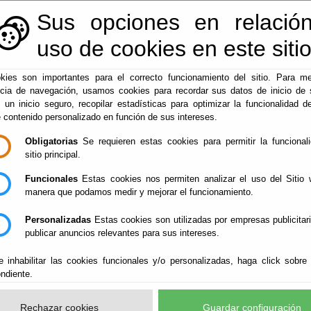
Sus opciones en relación
950.42.46.54
|
registro@lucar.es
uso de cookies en este siti
▼
▼
▼
Qué Hacer Cuando
Lúcar
Actividades 
kies son importantes para el correcto funcionamiento del sitio. Para me
ncia de navegación, usamos cookies para recordar sus datos de inicio de 
e un inicio seguro, recopilar estadísticas para optimizar la funcionalidad de
e contenido personalizado en función de sus intereses.
Comprar un Coche
Obligatorias
Se requieren estas cookies para permitir la funcional
sitio principal.
Funcionales
Estas cookies nos permiten analizar el uso del Sitio 
manera que podamos medir y mejorar el funcionamiento.
para realizar la compra-venta de un automóvil.
Personalizadas
Estas cookies son utilizadas por empresas publicitar
l vehículo?
publicar anuncios relevantes para sus intereses.
raventa, se entrega el vehículo y se paga el mismo.
e inhabilitar las cookies funcionales y/o personalizadas, haga click sobre
ndiente.
ntrato de compra/venta sean reconocidas por la enti
ente, aunque nunca está de más tramitar otras comproba
Rechazar cookies
Guardar configuración