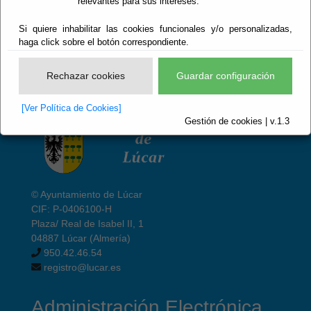
relevantes para sus intereses.
Si quiere inhabilitar las cookies funcionales y/o personalizadas,
haga click sobre el botón correspondiente.
Rechazar cookies
Guardar configuración
[Ver Política de Cookies]
Gestión de cookies | v.1.3
© Ayuntamiento de Lúcar
CIF: P-0406100-H
Plaza/ Real de Isabel II, 1
04887 Lúcar (Almería)
950.42.46.54
registro@lucar.es
Administración Electrónica