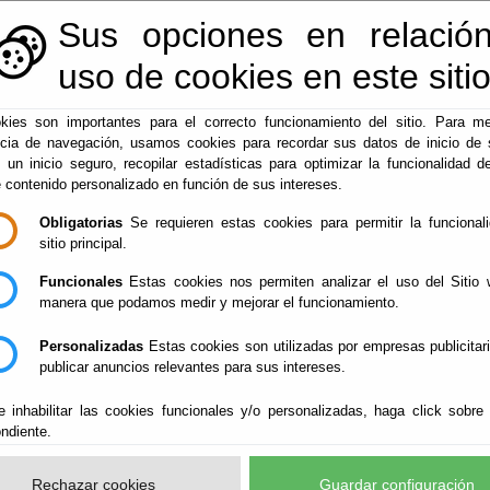
Sus opciones en relación
950.42.46.54
|
registro@lucar.es
uso de cookies en este siti
▼
▼
▼
Qué Hacer Cuando
Lúcar
Actividades 
kies son importantes para el correcto funcionamiento del sitio. Para me
ncia de navegación, usamos cookies para recordar sus datos de inicio de 
e un inicio seguro, recopilar estadísticas para optimizar la funcionalidad de
e contenido personalizado en función de sus intereses.
e Jubilo
Obligatorias
Se requieren estas cookies para permitir la funcional
sitio principal.
Funcionales
Estas cookies nos permiten analizar el uso del Sitio 
manera que podamos medir y mejorar el funcionamiento.
Personalizadas
Estas cookies son utilizadas por empresas publicitar
publicar anuncios relevantes para sus intereses.
e inhabilitar las cookies funcionales y/o personalizadas, haga click sobre
ndiente.
Rechazar cookies
Guardar configuración