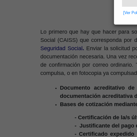
[Ver Po
Lo primero que hay que hacer para soli
Social (CAISS) que corresponda por do
Seguridad Social
.
Enviar la solicitud p
documentación necesaria. Una vez recon
de confirmación por correo ordinario
compulsa, o en fotocopia ya compulsad
Documento acreditativo de 
documentación acreditativa de
Bases de cotización mediant
- Certificación de la/s
- Justificante del pago
- Certificado expedid