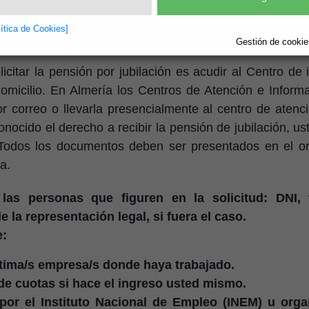
lítica de Cookies]
Gestión de cookies
citar la pensión por jubilación es acudir al Centro de
micilio. En Almería los Centros de Atención e Inform
or correo o llevarla presencialmente al centro de atenc
ocido el derecho a recibir la pensión de jubilación, ust
. Todos los documentos deben ser presentados en el o
a.
las personas que figuren en la solicitud: DNI, t
 la representación legal, si fuera el caso.
e:
 última/s empresa/s donde haya trabajado.
 de cuotas si hace el ingreso usted mismo.
o por el Instituto Nacional de Empleo (INEM) u or