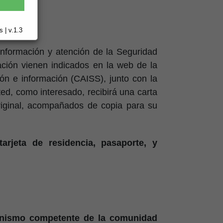
 | v.1.3
 información y atención de la Seguridad
ación vienen indicados en la web de la
ión e información (CAISS), junto con la
ed, como interesado, recibirá una carta
riginal, acompañados de copia para su
arjeta de residencia, pasaporte, y
ganismo competente de la comunidad