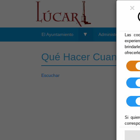
×
▼
El Ayuntamiento
Administración-e
Las coo
experie
brindarl
ofrecerl
Qué Hacer Cuando: M
Escuchar
Si quier
correspo