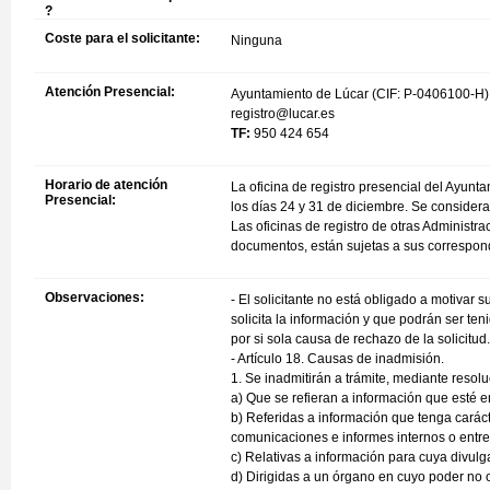
?
Coste para el solicitante:
Ninguna
Atención Presencial:
Ayuntamiento de Lúcar (CIF: P-0406100-H) -
registro@lucar.es
TF:
950 424 654
Horario de atención
La oficina de registro presencial del Ayunt
Presencial:
los días 24 y 31 de diciembre. Se considera
Las oficinas de registro de otras Administr
documentos, están sujetas a sus correspond
Observaciones:
- El solicitante no está obligado a motivar 
solicita la información y que podrán ser te
por si sola causa de rechazo de la solicitud. 
- Artículo 18. Causas de inadmisión.
1. Se inadmitirán a trámite, mediante resolu
a) Que se refieran a información que esté e
b) Referidas a información que tenga carác
comunicaciones e informes internos o entre
c) Relativas a información para cuya divul
d) Dirigidas a un órgano en cuyo poder no