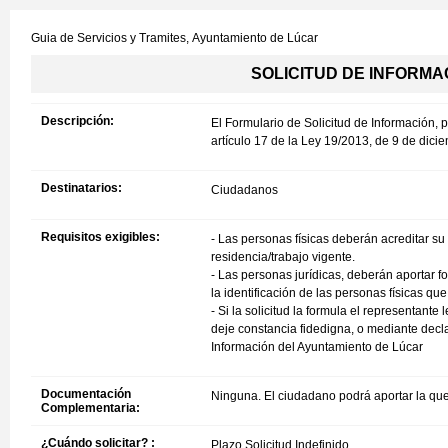
Guia de Servicios y Tramites,
Ayuntamiento de Lúcar
SOLICITUD DE INFORMACIÓ
Descripción:
El Formulario de Solicitud de Información, 
artículo 17 de la Ley 19/2013, de 9 de dici
Destinatarios:
Ciudadanos
Requisitos exigibles:
- Las personas físicas deberán acreditar su
residencia/trabajo vigente.
- Las personas jurídicas, deberán aportar f
la identificación de las personas físicas q
- Si la solicitud la formula el representant
deje constancia fidedigna, o mediante decl
Información del Ayuntamiento de Lúcar
Documentación
Ninguna. El ciudadano podrá aportar la que
Complementaria:
¿Cuándo solicitar? :
Plazo Solicitud Indefinido